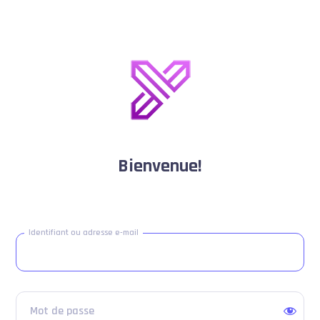
Se
connecter
Bienvenue!
Identifiant ou adresse e-mail
Mot de passe